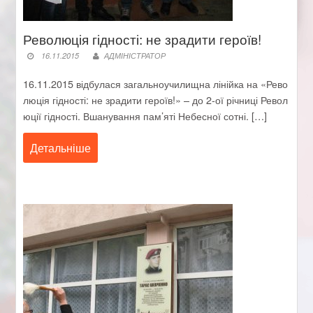
Революція гідності: не зрадити героїв!
16.11.2015
АДМІНІСТРАТОР
16.11.2015 відбулася загальноучилищна лінійка на «Рево
люція гідності: не зрадити героїв!» – до 2-ої річниці Револ
юції гідності. Вшанування пам’яті Небесної сотні. […]
Детальніше