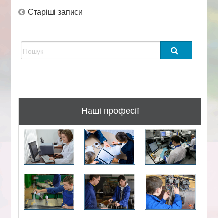
Навігація
Старіші записи
за
записами
Наші професії