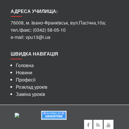
АДРЕСА УЧИЛИЩА:
76008, м. Iвано-Франкiвськ, вул.Пасiчна,10а;
тел./факс: (0342) 58-05-10
e-mail: vpu13@i.ua
ШВИДКА НАВІГАЦІЯ
Головна
Новини
Професії
Розклад уроків
Заміна уроків