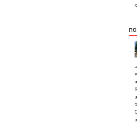
х
ПО
а
м
н
К
щ
о
О
в