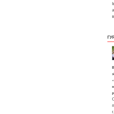
І
а
в
ГУ
В
з
«
н
р
С
п
г