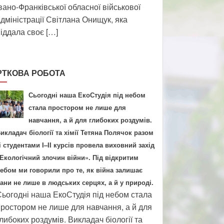
вано-Франківської обласної військової
дміністрації Світлана Онищук, яка
іддала своє […]
РТКОВА РОБОТА
Сьогодні наша ЕкоСтудія під небом
стала простором не лише для
навчання, а й для глибоких роздумів.
икладач біології та хімії Тетяна Полячок разом
і студентами І–ІІ курсів провела виховний захід
Екологічний злочин війни». Під відкритим
ебом ми говорили про те, як війна залишає
ани не лише в людських серцях, а й у природі.
ьогодні наша ЕкоСтудія під небом стала
ростором не лише для навчання, а й для
либоких роздумів. Викладач біології та