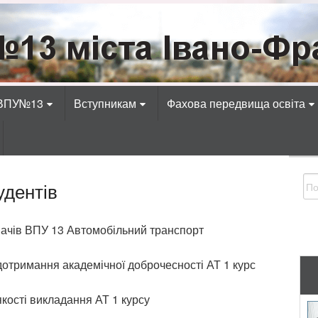
Івано-Франківська
адіотехнічних, електротехнічних, економічних, к
 ВПУ№13
Вступникам
Фахова передвища освіта
удентів
вачів ВПУ 13 Автомобільний транспорт
отримання академічної доброчесності АТ 1 курс
кості викладання АТ 1 курсу