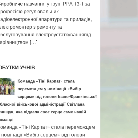
иробниче навчання у групі РРА 13-1 за
професією регулювальник
адіоелектронної апаратури та приладів,
лектромонтер з ремонту та
бслуговування електроустаткуванняпід
ерівництвом […]
ОБУТКИ УЧНІВ
Команда «Тіні Карпат» стала
переможцем у номінації «Вибір
серцем» від голови Івано-Франківської
бласної військової адміністрації Світлана
нищук, яка віддала своє серце саме нашій
оманді
оманда «Тіні Карпат» стала переможцем
 номінації «Вибір серцем» від голови