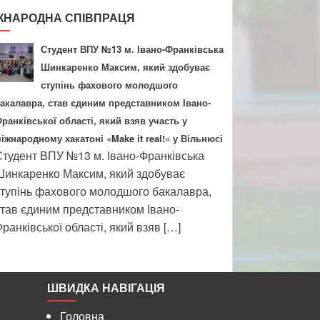
ЖНАРОДНА СПІВПРАЦЯ
Студент ВПУ №13 м. Івано-Франківська
Шинкаренко Максим, який здобуває
ступінь фахового молодшого
акалавра, став єдиним представником Івано-
ранківської області, який взяв участь у
іжнародному хакатоні «Make it real!» у Вільнюсі
тудент ВПУ №13 м. Івано-Франківська
инкаренко Максим, який здобуває
тупінь фахового молодшого бакалавра,
тав єдиним представником Івано-
ранківської області, який взяв […]
ШВИДКА НАВІГАЦІЯ
Головна