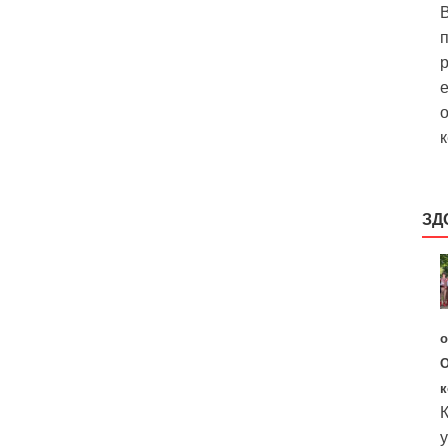
В
р
е
о
к
ЗД
о
О
к
К
у