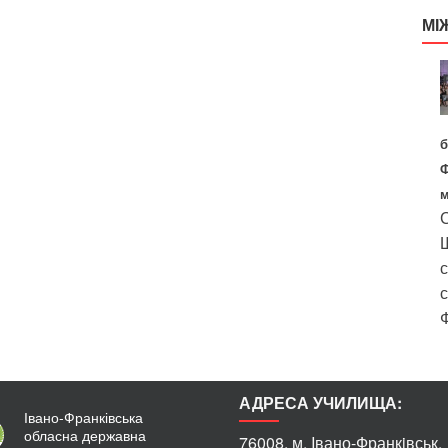
МІ
б
Ф
м
С
Ш
с
с
Ф
АДРЕСА УЧИЛИЩА:
Івано-Франківська
обласна державна
76008, м. Iвано-Франкiвськ,