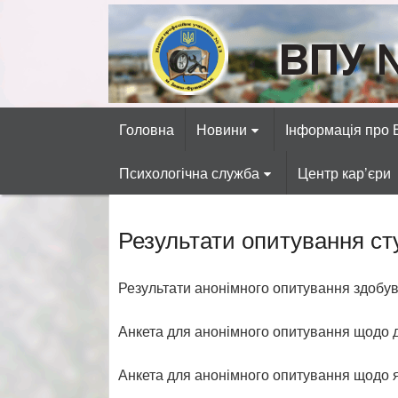
Skip
to
content
ВПУ №13 міста 
Готуємо фахівців автосервісних, р
Головна
Новини
Інформація про
Психологічна служба
Центр кар’єри
Результати опитування ст
Результати анонімного опитування здобу
Анкета для анонімного опитування щодо д
Анкета для анонімного опитування щодо я