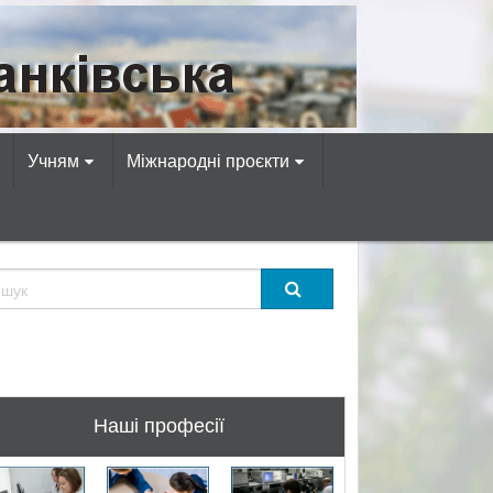
омп’ютерних професій!
Учням
Міжнародні проєкти
Наші професії