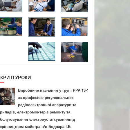
ДКРИТІ УРОКИ
Виробниче навчання у групі РРА 13-1
за професією регулювальник
радіоелектронної апаратури та
риладів, електромонтер з ремонту та
бслуговування електроустаткуванняпід
ерівництвом майстра в/н Боднара І.Б.