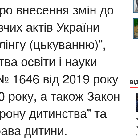
ро внесення змін до
чих актів України
лінгу (цькуванню)”,
ва освіти і науки
№ 1646 від 2019 року
ВІ
0 року, а також Закон
рону дитинства” та
п
рава дитини.
о
к