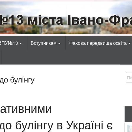
Івано-Франківська
адіотехнічних, електротехнічних, економічних, к
 ВПУ№13
Вступникам
Фахова передвища освіта
о булінгу
ативними
 булінгу в Україні є