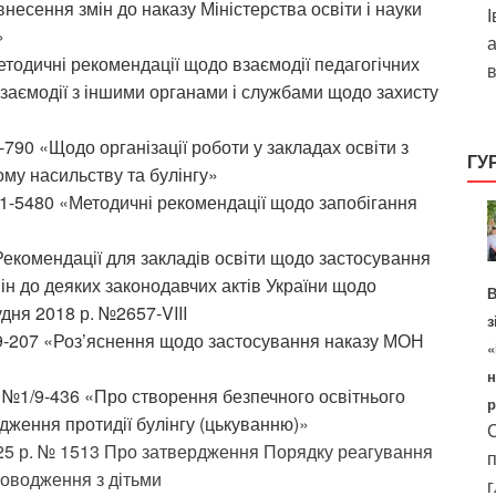
есення змін до наказу Міністерства освіти і науки
І
»
а
тодичні рекомендації щодо взаємодії педагогічних
в
взаємодії з іншими органами і службами щодо захисту
790 «Щодо організації роботи у закладах освіти з
ГУ
ому насильству та булінгу»
11-5480 «Методичні рекомендації щодо запобігання
Рекомендації для закладів освіти щодо застосування
ін до деяких законодавчих актів України щодо
В
удня 2018 р. №2657-VIII
з
/9-207 «Роз’яснення щодо застосування наказу МОН
«
н
у №1/9-436 «Про створення безпечного освітнього
р
дження протидії булінгу (цькуванню)
»
С
5 р. № 1513 Про затвердження Порядку реагування
п
поводження з дітьми
г