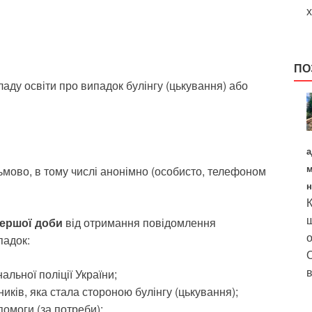
х
ПО
ду освіти про випадок булінгу (цькування) або
а
м
мово, в тому числі анонімно (особисто, телефоном
н
К
щ
ершої доби
від отримання повідомлення
о
падок:
О
в
альної поліції України;
иків, яка стала стороною булінгу (цькування);
омоги (за потреби);