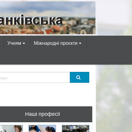
омп’ютерних професій!
Учням
Міжнародні проєкти
Наші професії