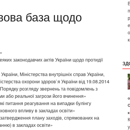
В
вова база щодо
р
е
о
к
а»
еяких законодавчих актів України щодо протидії
ЗД
 України, Міністерства внутрішніх справ України,
іністерства охорони здоров`я України від 19.08.2014
Порядку розгляду звернень та повідомлень з
ми або реальної загрози його вчинення»
о
кі питання реагування на випадки булінгу
О
иховного впливу в закладах освіти
»
к
 затвердження плану заходів, спрямованих на
К
анню) в закладах освіти
»
у