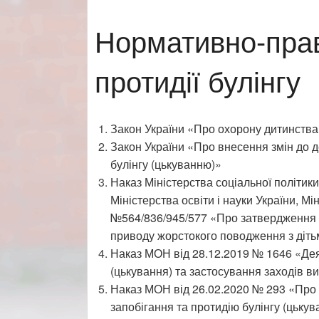
Нормативно-пра
протидії булінгу
Закон України «Про охорону дитинств
Закон України «Про внесення змін до д
булінгу (цькуванню)»
Наказ Міністерства соціальної політики
Міністерства освіти і науки України, М
№564/836/945/577 «Про затвердження 
приводу жорстокого поводження з діть
Наказ МОН від 28.12.2019 № 1646 «Дея
(цькування) та застосування заходів в
Наказ МОН від 26.02.2020 № 293 «Про
запобігання та протидію булінгу (цькув