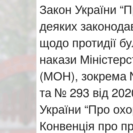
Закон України “П
деяких законодав
щодо протидії бу
накази Міністерст
(МОН), зокрема 
та № 293 від 202
України “Про охо
Конвенція про п