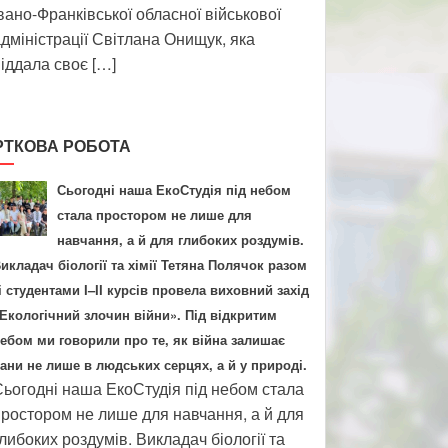
вано-Франківської обласної військової
дміністрації Світлана Онищук, яка
іддала своє […]
РТКОВА РОБОТА
Сьогодні наша ЕкоСтудія під небом
стала простором не лише для
навчання, а й для глибоких роздумів.
икладач біології та хімії Тетяна Полячок разом
і студентами І–ІІ курсів провела виховний захід
Екологічний злочин війни». Під відкритим
ебом ми говорили про те, як війна залишає
ани не лише в людських серцях, а й у природі.
ьогодні наша ЕкоСтудія під небом стала
ростором не лише для навчання, а й для
либоких роздумів. Викладач біології та