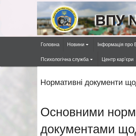
Skip
to
content
ВПУ №13 міста 
Готуємо фахівців автосервісних, р
Головна
Новини
Інформація про
Психологічна служба
Центр кар’єри
Нормативні документи щод
Основними норм
документами щодо