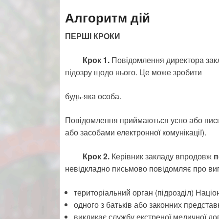
Алгоритм дій
ПЕРШІ КРОКИ
Крок 1.
Повідомлення директора закла
підозру щодо нього. Це може зробити
будь-яка особа.
Повідомлення приймаються усно або пись
або засобами електронної комунікації).
Крок 2.
Керівник закладу впродовж
п
невідкладно письмово повідомляє про ви
територіальний орган (підрозділ) Націон
одного з батьків або законних представн
викликає службу екстреної медичної доп