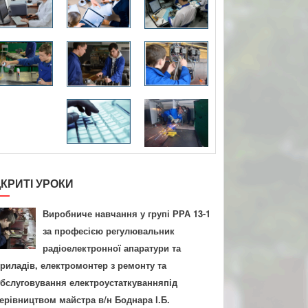
ДКРИТІ УРОКИ
Виробниче навчання у групі РРА 13-1
за професією регулювальник
радіоелектронної апаратури та
риладів, електромонтер з ремонту та
бслуговування електроустаткуванняпід
ерівництвом майстра в/н Боднара І.Б.