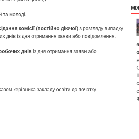
МІ
й та молоді.
ідання комісії (постійно діючої)
з розгляду випадку
чих днів із дня отримання заяви або повідомлення.
б
 робочих днів
із дня отримання заяви або
Ф
м
С
Ш
с
казом керівника закладу освіти до початку
с
Ф