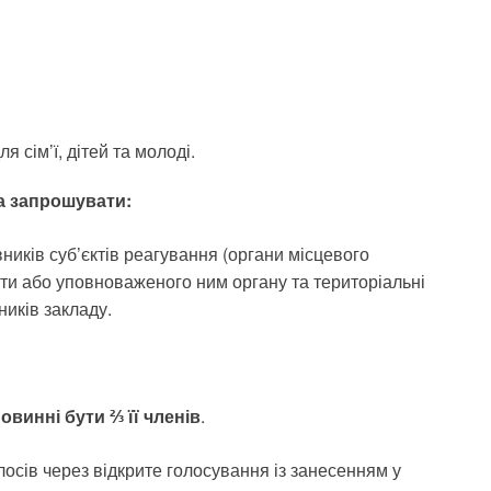
 сім’ї, дітей та молоді.
а запрошувати:
вників суб’єктів реагування (органи місцевого
ти або уповноваженого ним органу та територіальні
ників закладу.
овинні бути ⅔ її членів
.
лосів через відкрите голосування із занесенням у