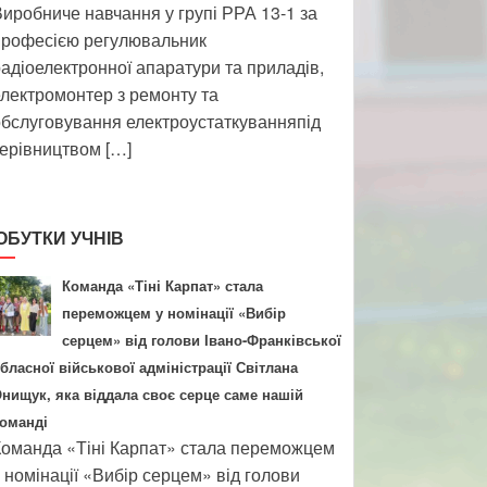
иробниче навчання у групі РРА 13-1 за
професією регулювальник
адіоелектронної апаратури та приладів,
лектромонтер з ремонту та
бслуговування електроустаткуванняпід
ерівництвом […]
ОБУТКИ УЧНІВ
Команда «Тіні Карпат» стала
переможцем у номінації «Вибір
серцем» від голови Івано-Франківської
бласної військової адміністрації Світлана
нищук, яка віддала своє серце саме нашій
оманді
оманда «Тіні Карпат» стала переможцем
 номінації «Вибір серцем» від голови