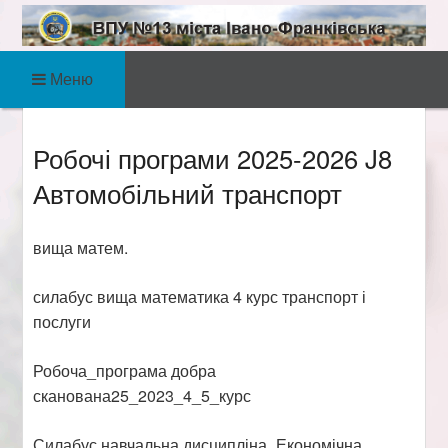
Skip
to
ВПУ №13 міста
content
Готуємо фахівців автосервісних,
Меню
радіотехнічних, електротехнічних,
Івано-Франківська
економічних, комп’ютерних професій!
Робочі програми 2025-2026 J8
Автомобільний транспорт
вища матем.
силабус
вища математика 4 курс транспорт і
послуги
Робоча_програма добра
сканована25_2023_4_5_курс
Силабус навчальна дисципліна_Економічна