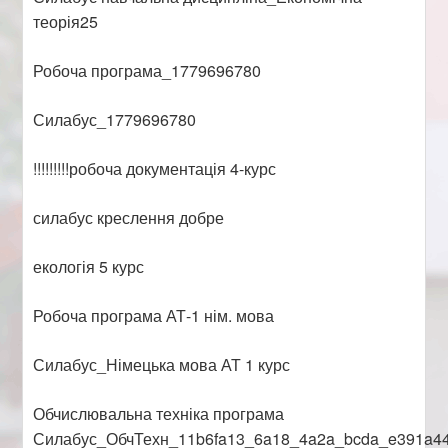
теорія25
Робоча програма_1779696780
Силабус_1779696780
!!!!!!!!!робоча документація 4-курс
силабус креслення добре
екологія 5 курс
Робоча програма АТ-1 нім. мова
Силабус_Німецька мова АТ 1 курс
Обчислювальна техніка програма
Силабус_ОбчТехн_11b6fa13_6a18_4a2a_bcda_e391a4