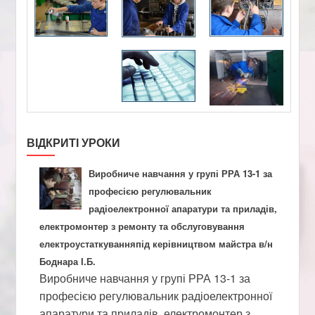
ВІДКРИТІ УРОКИ
Виробниче навчання у групі РРА 13-1 за
професією регулювальник
радіоелектронної апаратури та приладів,
електромонтер з ремонту та обслуговування
електроустаткуванняпід керівництвом майстра в/н
Боднара І.Б.
Виробниче навчання у групі РРА 13-1 за
професією регулювальник радіоелектронної
апаратури та приладів, електромонтер з