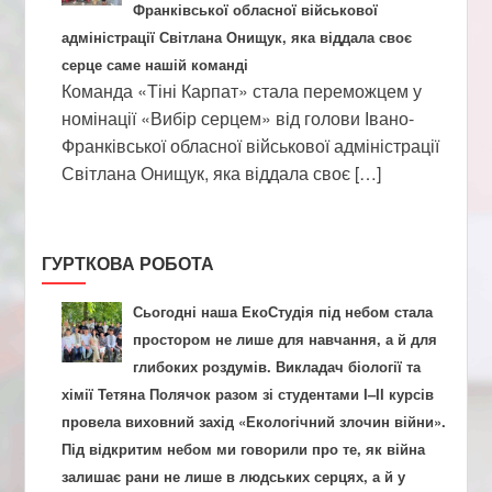
Франківської обласної військової
адміністрації Світлана Онищук, яка віддала своє
серце саме нашій команді
Команда «Тіні Карпат» стала переможцем у
номінації «Вибір серцем» від голови Івано-
Франківської обласної військової адміністрації
Світлана Онищук, яка віддала своє […]
ГУРТКОВА РОБОТА
Сьогодні наша ЕкоСтудія під небом стала
простором не лише для навчання, а й для
глибоких роздумів. Викладач біології та
хімії Тетяна Полячок разом зі студентами І–ІІ курсів
провела виховний захід «Екологічний злочин війни».
Під відкритим небом ми говорили про те, як війна
залишає рани не лише в людських серцях, а й у