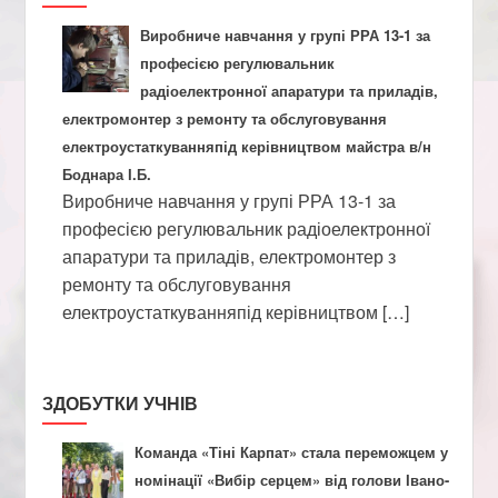
Виробниче навчання у групі РРА 13-1 за
професією регулювальник
радіоелектронної апаратури та приладів,
електромонтер з ремонту та обслуговування
електроустаткуванняпід керівництвом майстра в/н
Боднара І.Б.
Виробниче навчання у групі РРА 13-1 за
професією регулювальник радіоелектронної
апаратури та приладів, електромонтер з
ремонту та обслуговування
електроустаткуванняпід керівництвом […]
ЗДОБУТКИ УЧНІВ
Команда «Тіні Карпат» стала переможцем у
номінації «Вибір серцем» від голови Івано-