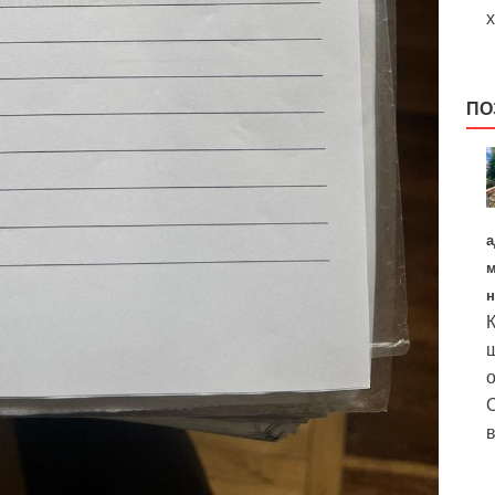
х
ПО
а
м
н
К
щ
о
О
в