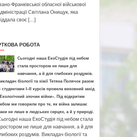
вано-Франківської обласної військової
дміністрації Світлана Онищук, яка
іддала своє […]
РТКОВА РОБОТА
Сьогодні наша ЕкоСтудія під небом
стала простором не лише для
навчання, а й для глибоких роздумів.
икладач біології та хімії Тетяна Полячок разом
і студентами І–ІІ курсів провела виховний захід
Екологічний злочин війни». Під відкритим
ебом ми говорили про те, як війна залишає
ани не лише в людських серцях, а й у природі.
ьогодні наша ЕкоСтудія під небом стала
ростором не лише для навчання, а й для
либоких роздумів. Викладач біології та