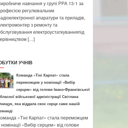
иробниче навчання у групі РРА 13-1 за
професією регулювальник
адіоелектронної апаратури та приладів,
лектромонтер з ремонту та
бслуговування електроустаткуванняпід
ерівництвом […]
ОБУТКИ УЧНІВ
Команда «Тіні Карпат» стала
переможцем у номінації «Вибір
серцем» від голови Івано-Франківської
бласної військової адміністрації Світлана
нищук, яка віддала своє серце саме нашій
оманді
оманда «Тіні Карпат» стала переможцем
 номінації «Вибір серцем» від голови