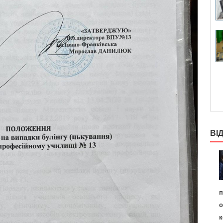
ВІ
п
о
к