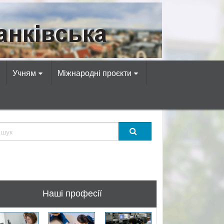
омп’ютерних професій!
Учням
Міжнародні проєкти
Наші професії