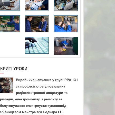
ДКРИТІ УРОКИ
Виробниче навчання у групі РРА 13-1
за професією регулювальник
радіоелектронної апаратури та
риладів, електромонтер з ремонту та
бслуговування електроустаткуванняпід
ерівництвом майстра в/н Боднара І.Б.