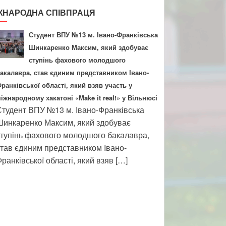
ЖНАРОДНА СПІВПРАЦЯ
Студент ВПУ №13 м. Івано-Франківська
Шинкаренко Максим, який здобуває
ступінь фахового молодшого
акалавра, став єдиним представником Івано-
ранківської області, який взяв участь у
іжнародному хакатоні «Make it real!» у Вільнюсі
тудент ВПУ №13 м. Івано-Франківська
инкаренко Максим, який здобуває
тупінь фахового молодшого бакалавра,
тав єдиним представником Івано-
ранківської області, який взяв […]