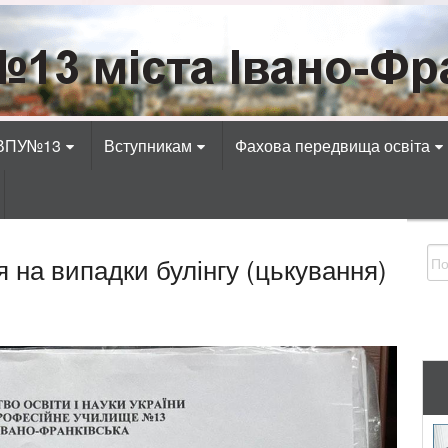
Івано-Франківська
адіотехнічних, електротехнічних, економічних, к
 ВПУ№13
Вступникам
Фахова передвища освіта
 на випадки булінгу (цькування)