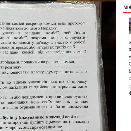
МІ
б
Ф
м
С
Ш
с
с
Ф