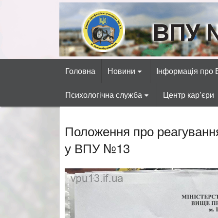
Skip
to
content
ВПУ №13 міста 
Готуємо фахівців автосервісних, р
Головна
Новини
Інформація про
Психологічна служба
Центр кар’єри
Положення про реагування
у ВПУ №13