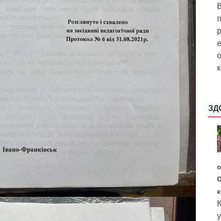
В
р
е
о
к
ЗД
о
О
к
К
у