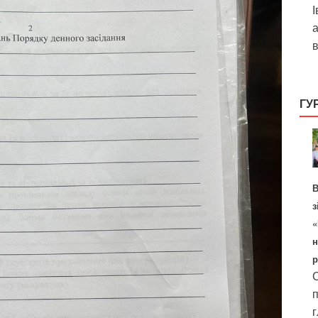
І
а
в
ГУ
В
з
«
н
р
С
п
г