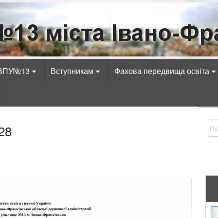
Івано-Франківська
адіотехнічних, електротехнічних, економічних, к
 ВПУ№13
Вступникам
Фахова передвища освіта
28