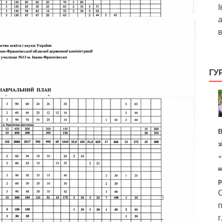
І
а
в
ГУ
В
з
«
н
р
С
п
г