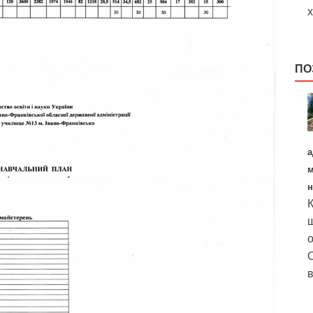
х
ПО
а
м
н
К
щ
о
О
в