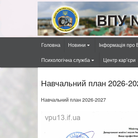
Skip
to
content
ВПУ №13 міста 
Готуємо фахівців автосервісних, р
Головна
Новини
Інформація про
Психологічна служба
Центр кар’єри
Навчальний план 2026-20
Навчальний план 2026-2027