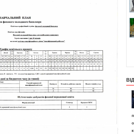
ВІ
п
о
к