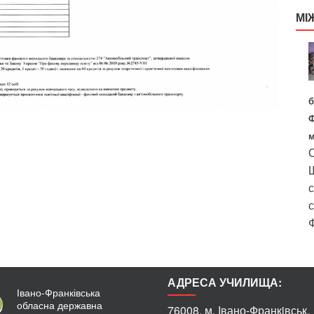
МІ
б
Ф
м
С
Ш
с
с
Ф
АДРЕСА УЧИЛИЩА:
Івано-Франківська
обласна державна
76008, м. Iвано-Франкiвськ,