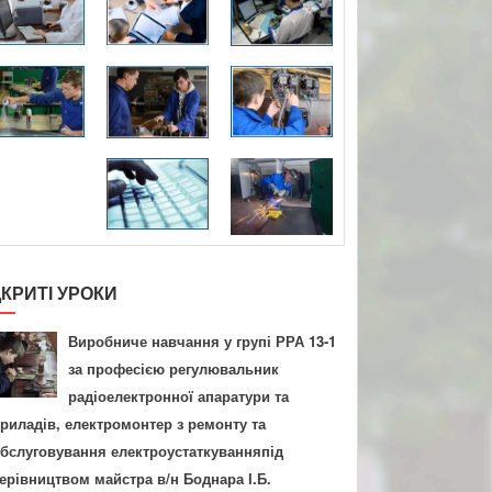
ДКРИТІ УРОКИ
Виробниче навчання у групі РРА 13-1
за професією регулювальник
радіоелектронної апаратури та
риладів, електромонтер з ремонту та
бслуговування електроустаткуванняпід
ерівництвом майстра в/н Боднара І.Б.