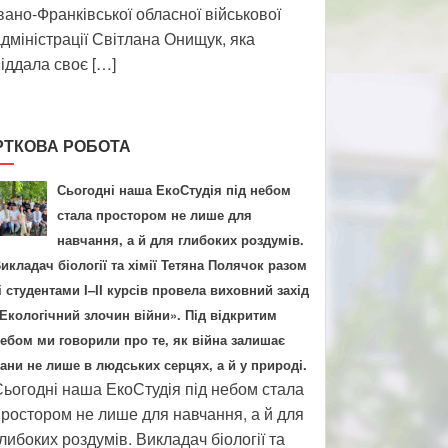
вано-Франківської обласної військової
дміністрації Світлана Онищук, яка
іддала своє […]
РТКОВА РОБОТА
Сьогодні наша ЕкоСтудія під небом
стала простором не лише для
навчання, а й для глибоких роздумів.
икладач біології та хімії Тетяна Полячок разом
і студентами І–ІІ курсів провела виховний захід
Екологічний злочин війни». Під відкритим
ебом ми говорили про те, як війна залишає
ани не лише в людських серцях, а й у природі.
ьогодні наша ЕкоСтудія під небом стала
ростором не лише для навчання, а й для
либоких роздумів. Викладач біології та