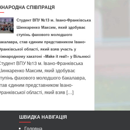
ЖНАРОДНА СПІВПРАЦЯ
Студент ВПУ №13 м. Івано-Франківська
Шинкаренко Максим, який здобуває
ступінь фахового молодшого
акалавра, став єдиним представником Івано-
ранківської області, який взяв участь у
іжнародному хакатоні «Make it real!» у Вільнюсі
тудент ВПУ №13 м. Івано-Франківська
инкаренко Максим, який здобуває
тупінь фахового молодшого бакалавра,
тав єдиним представником Івано-
ранківської області, який взяв […]
ШВИДКА НАВІГАЦІЯ
Головна