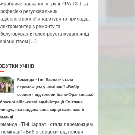
иробниче навчання у групі РРА 13-1 за
професією регулювальник
адіоелектронної апаратури та приладів,
лектромонтер з ремонту та
бслуговування електроустаткуванняпід
ерівництвом […]
ОБУТКИ УЧНІВ
Команда «Тіні Карпат» стала
переможцем у номінації «Вибір
серцем» від голови Івано-Франківської
бласної військової адміністрації Світлана
нищук, яка віддала своє серце саме нашій
оманді
оманда «Тіні Карпат» стала переможцем
 номінації «Вибір серцем» від голови