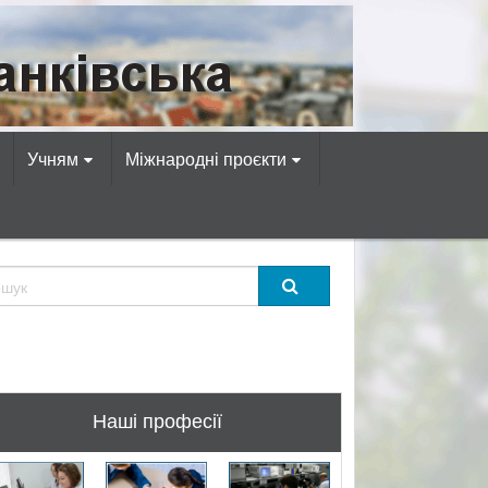
омп’ютерних професій!
Учням
Міжнародні проєкти
Наші професії