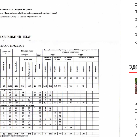
В
р
е
о
к
ЗД
о
О
к
К
у