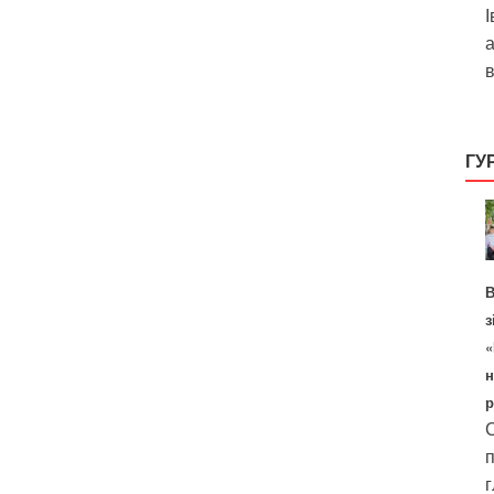
І
а
в
ГУ
В
з
«
н
р
С
п
г