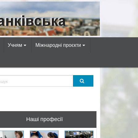
омп’ютерних професій!
Учням
Міжнародні проєкти
Наші професії