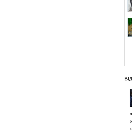
ВІ
п
о
к