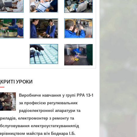
ДКРИТІ УРОКИ
Виробниче навчання у групі РРА 13-1
за професією регулювальник
радіоелектронної апаратури та
риладів, електромонтер з ремонту та
бслуговування електроустаткуванняпід
ерівництвом майстра в/н Боднара І.Б.