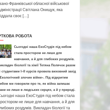
вано-Франківської обласної військової
дміністрації Світлана Онищук, яка
іддала своє […]
РТКОВА РОБОТА
Сьогодні наша ЕкоСтудія під небом
стала простором не лише для
навчання, а й для глибоких роздумів.
икладач біології та хімії Тетяна Полячок разом
і студентами І–ІІ курсів провела виховний захід
Екологічний злочин війни». Під відкритим
ебом ми говорили про те, як війна залишає
ани не лише в людських серцях, а й у природі.
ьогодні наша ЕкоСтудія під небом стала
ростором не лише для навчання, а й для
либоких роздумів. Викладач біології та