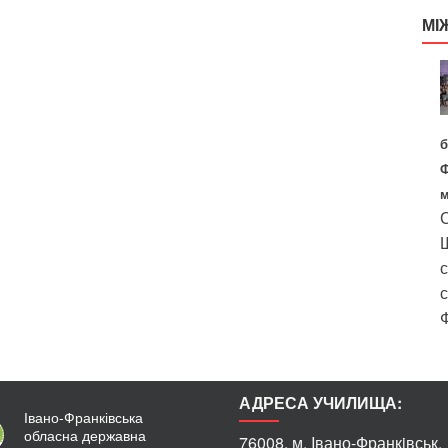
МІ
б
Ф
м
С
Ш
с
с
Ф
АДРЕСА УЧИЛИЩА:
Івано-Франківська
обласна державна
76008, м. Iвано-Франкiвськ,