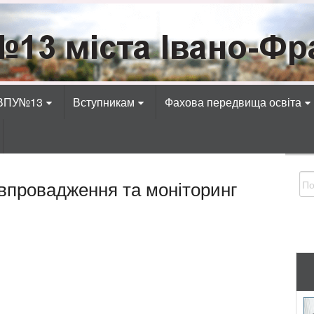
Івано-Франківська
адіотехнічних, електротехнічних, економічних, к
 ВПУ№13
Вступникам
Фахова передвища освіта
впровадження та моніторинг