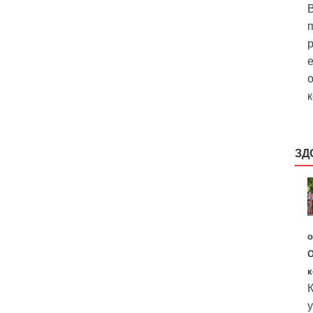
В
р
е
о
к
ЗД
о
О
к
К
у