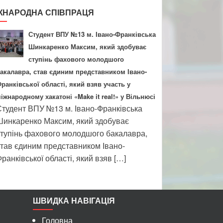
ЖНАРОДНА СПІВПРАЦЯ
Студент ВПУ №13 м. Івано-Франківська
Шинкаренко Максим, який здобуває
ступінь фахового молодшого
акалавра, став єдиним представником Івано-
ранківської області, який взяв участь у
іжнародному хакатоні «Make it real!» у Вільнюсі
тудент ВПУ №13 м. Івано-Франківська
инкаренко Максим, який здобуває
тупінь фахового молодшого бакалавра,
тав єдиним представником Івано-
ранківської області, який взяв […]
ШВИДКА НАВІГАЦІЯ
Головна