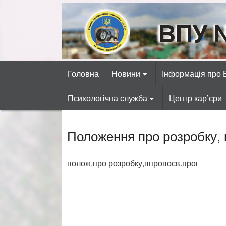
Skip
to
content
ВПУ №13 міста 
Готуємо фахівців автосервісних, р
Головна
Новини
Інформація про
Психологічна служба
Центр кар’єри
Положення про розробку, 
полож.про розробку,впровосв.прог