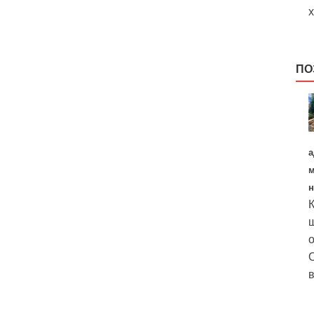
х
ПО
а
м
н
К
щ
о
О
в