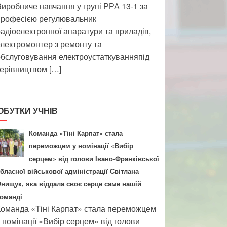
иробниче навчання у групі РРА 13-1 за
професією регулювальник
адіоелектронної апаратури та приладів,
лектромонтер з ремонту та
бслуговування електроустаткуванняпід
ерівництвом […]
ОБУТКИ УЧНІВ
Команда «Тіні Карпат» стала
переможцем у номінації «Вибір
серцем» від голови Івано-Франківської
бласної військової адміністрації Світлана
нищук, яка віддала своє серце саме нашій
оманді
оманда «Тіні Карпат» стала переможцем
 номінації «Вибір серцем» від голови