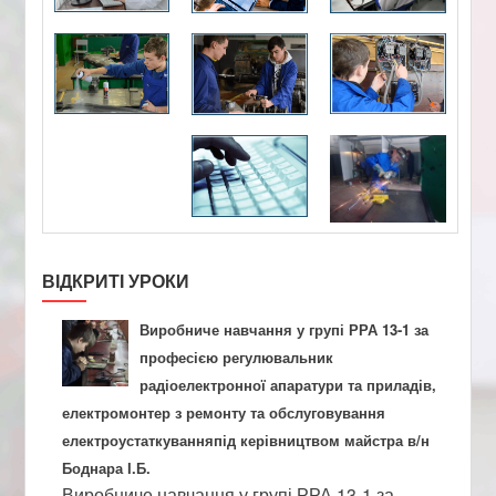
ВІДКРИТІ УРОКИ
Виробниче навчання у групі РРА 13-1 за
професією регулювальник
радіоелектронної апаратури та приладів,
електромонтер з ремонту та обслуговування
електроустаткуванняпід керівництвом майстра в/н
Боднара І.Б.
Виробниче навчання у групі РРА 13-1 за