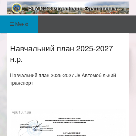
Skip
to
ВПУ №13 міста
content
Готуємо фахівців автосервісних,
Меню
радіотехнічних, електротехнічних,
Івано-Франківська
економічних, комп’ютерних професій!
Навчальний план 2025-2027
н.р.
Навчальний план 2025-2027 J8 Автомобільний
транспорт