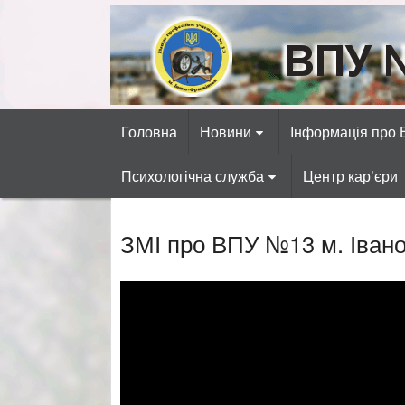
Skip
to
content
ВПУ №13 міста 
Готуємо фахівців автосервісних, р
Головна
Новини
Інформація про
Психологічна служба
Центр кар’єри
ЗМІ про ВПУ №13 м. Івано