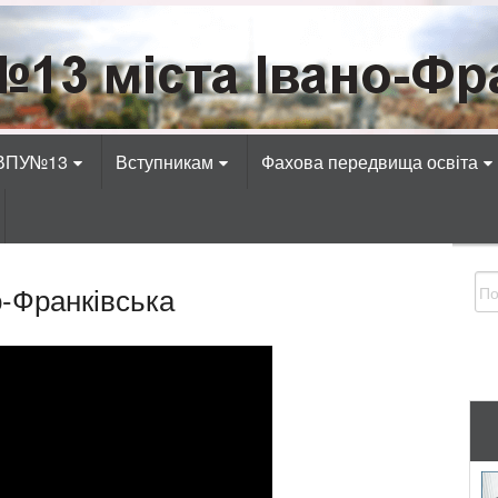
Івано-Франківська
адіотехнічних, електротехнічних, економічних, к
 ВПУ№13
Вступникам
Фахова передвища освіта
-Франківська