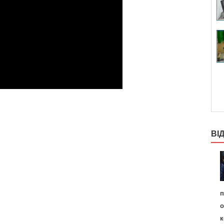
ВІ
п
о
к