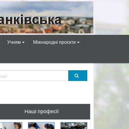
омп’ютерних професій!
Учням
Міжнародні проєкти
Наші професії