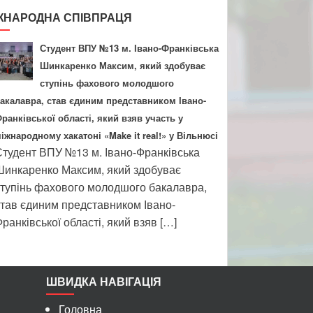
ЖНАРОДНА СПІВПРАЦЯ
Студент ВПУ №13 м. Івано-Франківська
Шинкаренко Максим, який здобуває
ступінь фахового молодшого
акалавра, став єдиним представником Івано-
ранківської області, який взяв участь у
іжнародному хакатоні «Make it real!» у Вільнюсі
тудент ВПУ №13 м. Івано-Франківська
инкаренко Максим, який здобуває
тупінь фахового молодшого бакалавра,
тав єдиним представником Івано-
ранківської області, який взяв […]
ШВИДКА НАВІГАЦІЯ
Головна