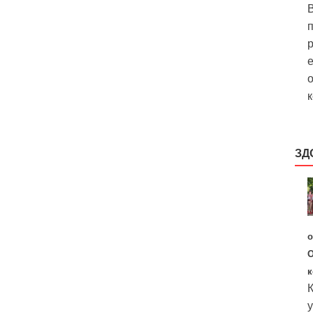
В
р
е
о
к
ЗД
о
О
к
К
у