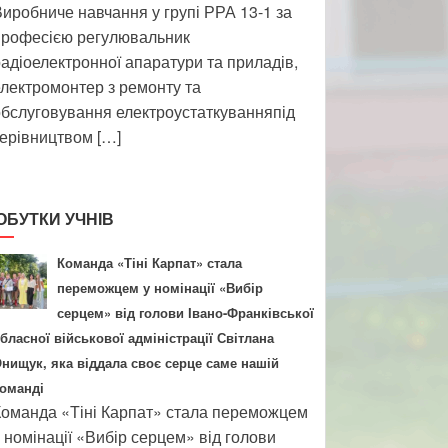
иробниче навчання у групі РРА 13-1 за
професією регулювальник
адіоелектронної апаратури та приладів,
лектромонтер з ремонту та
бслуговування електроустаткуванняпід
ерівництвом […]
ОБУТКИ УЧНІВ
Команда «Тіні Карпат» стала
переможцем у номінації «Вибір
серцем» від голови Івано-Франківської
бласної військової адміністрації Світлана
нищук, яка віддала своє серце саме нашій
оманді
оманда «Тіні Карпат» стала переможцем
 номінації «Вибір серцем» від голови