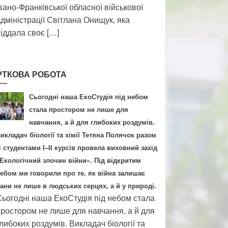
вано-Франківської обласної військової
дміністрації Світлана Онищук, яка
іддала своє […]
РТКОВА РОБОТА
Сьогодні наша ЕкоСтудія під небом
стала простором не лише для
навчання, а й для глибоких роздумів.
икладач біології та хімії Тетяна Полячок разом
і студентами І–ІІ курсів провела виховний захід
Екологічний злочин війни». Під відкритим
ебом ми говорили про те, як війна залишає
ани не лише в людських серцях, а й у природі.
ьогодні наша ЕкоСтудія під небом стала
ростором не лише для навчання, а й для
либоких роздумів. Викладач біології та