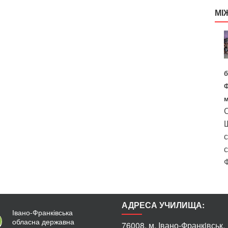
МІ
б
Ф
м
С
Ш
с
с
Ф
АДРЕСА УЧИЛИЩА:
Івано-Франківська
обласна державна
76008, м. Iвано-Франкiвськ,