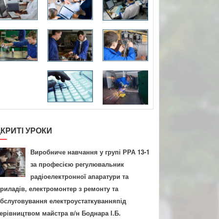
ДКРИТІ УРОКИ
Виробниче навчання у групі РРА 13-1
за професією регулювальник
радіоелектронної апаратури та
риладів, електромонтер з ремонту та
бслуговування електроустаткуванняпід
ерівництвом майстра в/н Боднара І.Б.