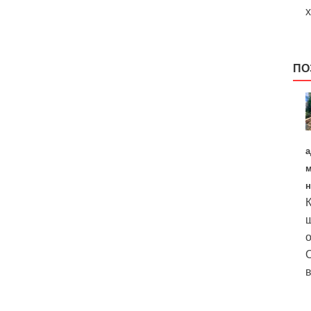
х
ПО
а
м
н
К
щ
о
О
в