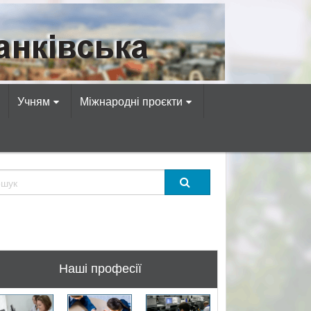
омп’ютерних професій!
Учням
Міжнародні проєкти
Наші професії