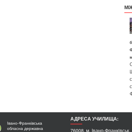
МІ
б
Ф
м
С
Ш
с
с
Ф
АДРЕСА УЧИЛИЩА:
Івано-Франківська
обласна державна
76008, м. Iвано-Франкiвськ,