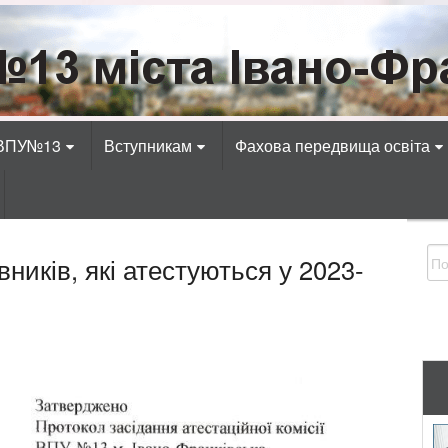
Івано-Франківська
адіотехнічних, електротехнічних, економічних, к
 ВПУ№13
Вступникам
Фахова передвища освіта
вників, які атестуються у 2023-