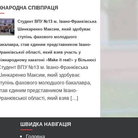
ЖНАРОДНА СПІВПРАЦЯ
Студент ВПУ №13 м. Івано-Франківська
Шинкаренко Максим, який здобуває
ступінь фахового молодшого
акалавра, став єдиним представником Івано-
ранківської області, який взяв участь у
іжнародному хакатоні «Make it real!» у Вільнюсі
тудент ВПУ №13 м. Івано-Франківська
инкаренко Максим, який здобуває
тупінь фахового молодшого бакалавра,
тав єдиним представником Івано-
ранківської області, який взяв […]
ШВИДКА НАВІГАЦІЯ
Головна