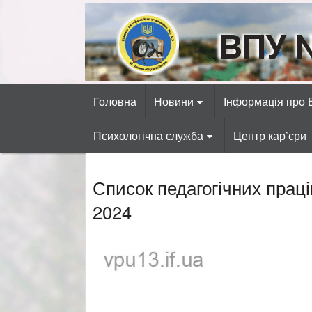
Skip
to
content
ВПУ №13 міста 
Готуємо фахівців автосервісних, р
Головна
Новини
Інформація про
Психологічна служба
Центр кар’єри
Список педагогічних праці
2024