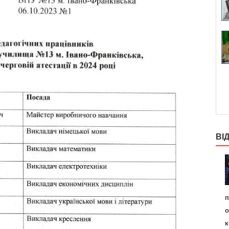
ВІ
п
о
к