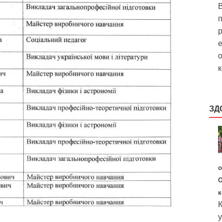
В
р
е
о
к
ЗД
о
О
к
К
у