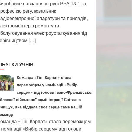
иробниче навчання у групі РРА 13-1 за
професією регулювальник
адіоелектронної апаратури та приладів,
лектромонтер з ремонту та
бслуговування електроустаткуванняпід
ерівництвом […]
ОБУТКИ УЧНІВ
Команда «Тіні Карпат» стала
переможцем у номінації «Вибір
серцем» від голови Івано-Франківської
бласної військової адміністрації Світлана
нищук, яка віддала своє серце саме нашій
оманді
оманда «Тіні Карпат» стала переможцем
 номінації «Вибір серцем» від голови