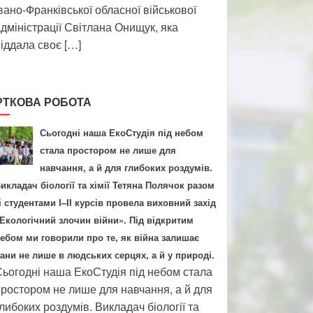
вано-Франківської обласної військової
дміністрації Світлана Онищук, яка
іддала своє […]
РТКОВА РОБОТА
Сьогодні наша ЕкоСтудія під небом
стала простором не лише для
навчання, а й для глибоких роздумів.
икладач біології та хімії Тетяна Полячок разом
і студентами І–ІІ курсів провела виховний захід
Екологічний злочин війни». Під відкритим
ебом ми говорили про те, як війна залишає
ани не лише в людських серцях, а й у природі.
ьогодні наша ЕкоСтудія під небом стала
ростором не лише для навчання, а й для
либоких роздумів. Викладач біології та