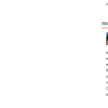
х
ПО
а
м
н
К
щ
о
О
в