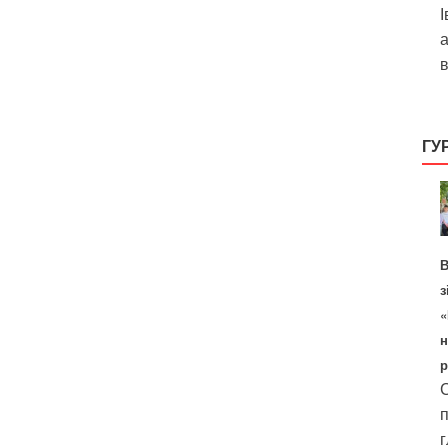
І
а
в
ГУ
В
з
«
н
р
С
п
г