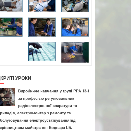
ДКРИТІ УРОКИ
Виробниче навчання у групі РРА 13-1
за професією регулювальник
радіоелектронної апаратури та
риладів, електромонтер з ремонту та
бслуговування електроустаткуванняпід
ерівництвом майстра в/н Боднара І.Б.